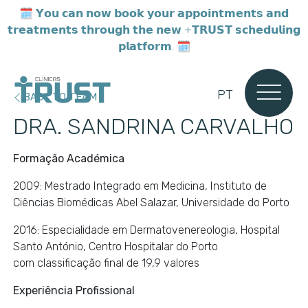
🗓️ 𝗬𝗼𝘂 𝗰𝗮𝗻 𝗻𝗼𝘄 𝗯𝗼𝗼𝗸 𝘆𝗼𝘂𝗿 𝗮𝗽𝗽𝗼𝗶𝗻𝘁𝗺𝗲𝗻𝘁𝘀 𝗮𝗻𝗱
𝘁𝗿𝗲𝗮𝘁𝗺𝗲𝗻𝘁𝘀 𝘁𝗵𝗿𝗼𝘂𝗴𝗵 𝘁𝗵𝗲 𝗻𝗲𝘄 +𝗧𝗥𝗨𝗦𝗧 𝘀𝗰𝗵𝗲𝗱𝘂𝗹𝗶𝗻𝗴
𝗽𝗹𝗮𝘁𝗳𝗼𝗿𝗺. 🗓️
PT
BACK TO TEAM
DRA. SANDRINA CARVALHO
Formação Académica
2009: Mestrado Integrado em Medicina, Instituto de
Ciências Biomédicas Abel Salazar, Universidade do Porto
2016: Especialidade em Dermatovenereologia, Hospital
Santo António, Centro Hospitalar do Porto
com classificação final de 19,9 valores
Experiência Profissional