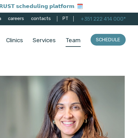
𝗨𝗦𝗧 𝘀𝗰𝗵𝗲𝗱𝘂𝗹𝗶𝗻𝗴 𝗽𝗹𝗮𝘁𝗳𝗼𝗿𝗺. 🗓️
+351 222 414 000*
a
careers
contacts
PT
Clinics
Services
Team
SCHEDULE