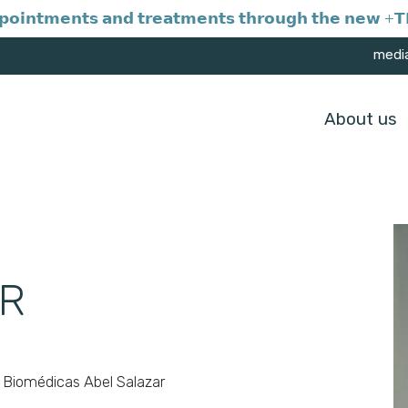
𝗼𝗶𝗻𝘁𝗺𝗲𝗻𝘁𝘀 𝗮𝗻𝗱 𝘁𝗿𝗲𝗮𝘁𝗺𝗲𝗻𝘁𝘀 𝘁𝗵𝗿𝗼𝘂𝗴𝗵 𝘁𝗵𝗲 𝗻𝗲𝘄 +𝗧𝗥
medi
About us
ER
s Biomédicas Abel Salazar