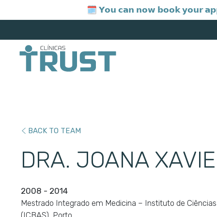
🗓️ 𝗬𝗼𝘂 𝗰𝗮𝗻 𝗻𝗼𝘄 𝗯𝗼𝗼𝗸 𝘆𝗼𝘂𝗿 𝗮𝗽
BACK TO TEAM
DRA. JOANA XAVI
2008 - 2014
Mestrado Integrado em Medicina – Instituto de Ciência
(ICBAS), Porto