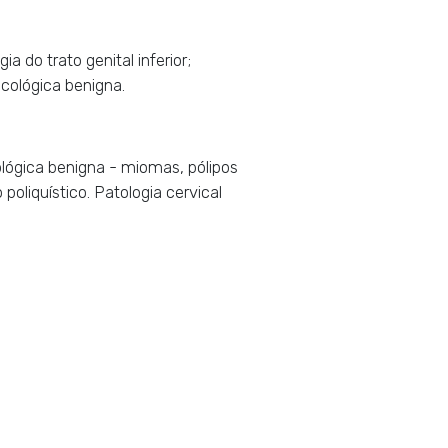
a do trato genital inferior;
cológica benigna.
cológica benigna - miomas, pólipos
oliquístico. Patologia cervical