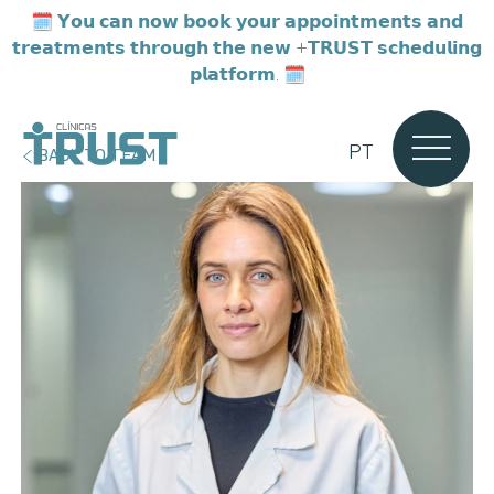
🗓️ 𝗬𝗼𝘂 𝗰𝗮𝗻 𝗻𝗼𝘄 𝗯𝗼𝗼𝗸 𝘆𝗼𝘂𝗿 𝗮𝗽𝗽𝗼𝗶𝗻𝘁𝗺𝗲𝗻𝘁𝘀 𝗮𝗻𝗱
𝘁𝗿𝗲𝗮𝘁𝗺𝗲𝗻𝘁𝘀 𝘁𝗵𝗿𝗼𝘂𝗴𝗵 𝘁𝗵𝗲 𝗻𝗲𝘄 +𝗧𝗥𝗨𝗦𝗧 𝘀𝗰𝗵𝗲𝗱𝘂𝗹𝗶𝗻𝗴
𝗽𝗹𝗮𝘁𝗳𝗼𝗿𝗺. 🗓️
PT
BACK TO TEAM