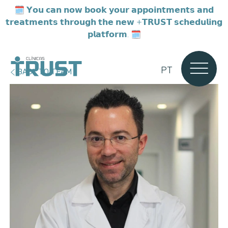
🗓️ 𝗬𝗼𝘂 𝗰𝗮𝗻 𝗻𝗼𝘄 𝗯𝗼𝗼𝗸 𝘆𝗼𝘂𝗿 𝗮𝗽𝗽𝗼𝗶𝗻𝘁𝗺𝗲𝗻𝘁𝘀 𝗮𝗻𝗱
𝘁𝗿𝗲𝗮𝘁𝗺𝗲𝗻𝘁𝘀 𝘁𝗵𝗿𝗼𝘂𝗴𝗵 𝘁𝗵𝗲 𝗻𝗲𝘄 +𝗧𝗥𝗨𝗦𝗧 𝘀𝗰𝗵𝗲𝗱𝘂𝗹𝗶𝗻𝗴
𝗽𝗹𝗮𝘁𝗳𝗼𝗿𝗺. 🗓️
PT
BACK TO TEAM