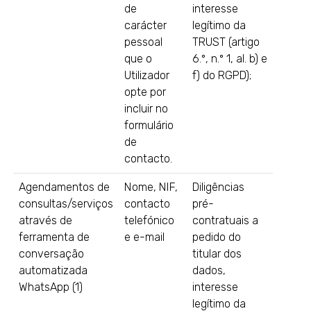
de
interesse
carácter
legítimo da
pessoal
TRUST (artigo
que o
6.º, n.º 1, al. b) e
Utilizador
f) do RGPD);
opte por
incluir no
formulário
de
contacto.
Agendamentos de
Nome, NIF,
Diligências
consultas/serviços
contacto
pré-
através de
telefónico
contratuais a
ferramenta de
e e-mail
pedido do
conversação
titular dos
automatizada
dados,
WhatsApp (1)
interesse
legítimo da