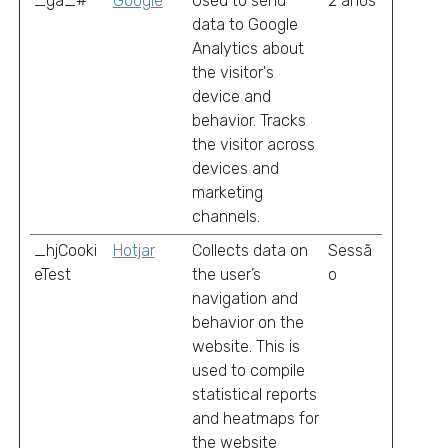
_ga_#
Google
Used to send
2 anos
data to Google
Analytics about
the visitor's
device and
behavior. Tracks
the visitor across
devices and
marketing
channels.
_hjCooki
Hotjar
Collects data on
Sessã
eTest
the user’s
o
navigation and
behavior on the
website. This is
used to compile
statistical reports
and heatmaps for
the website