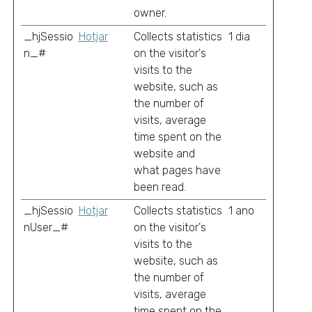
owner.
_hjSessio
Hotjar
Collects statistics
1 dia
n_#
on the visitor's
visits to the
website, such as
the number of
visits, average
time spent on the
website and
what pages have
been read.
_hjSessio
Hotjar
Collects statistics
1 ano
nUser_#
on the visitor's
visits to the
website, such as
the number of
visits, average
time spent on the