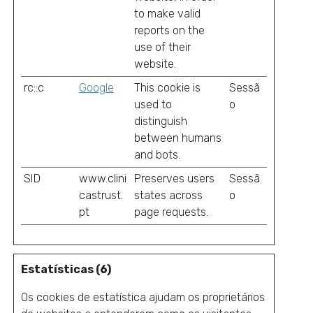
to make valid
reports on the
use of their
website.
rc::c
Google
This cookie is
Sessã
used to
o
distinguish
between humans
and bots.
SID
www.clini
Preserves users
Sessã
castrust.
states across
o
pt
page requests.
Estatísticas (6)
Os cookies de estatística ajudam os proprietários