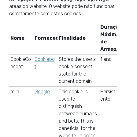
áreas do website. O website pode não funcionar
corretamente sem estes cookies.
Duração
Máxima
Nome
Fornecedor
Finalidade
de
Armazenamen
CookieCo
Cookiebo
Stores the user's
1 ano
nsent
t
cookie consent
state for the
current domain
rc::a
Google
This cookie is
Persist
used to
ente
distinguish
between humans
and bots. This is
beneficial for the
website, in order