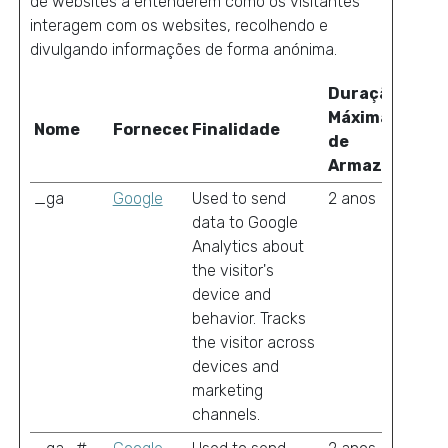
de websites a entenderem como os visitantes
interagem com os websites, recolhendo e
divulgando informações de forma anónima.
Duração
Máxima
Nome
Fornecedor
Finalidade
de
Armazenamen
_ga
Google
Used to send
2 anos
data to Google
Analytics about
the visitor's
device and
behavior. Tracks
the visitor across
devices and
marketing
channels.