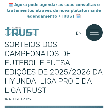
🗓️
𝗔𝗴𝗼𝗿𝗮 𝗽𝗼𝗱𝗲 𝗮𝗴𝗲𝗻𝗱𝗮𝗿 𝗮𝘀 𝘀𝘂𝗮𝘀 𝗰𝗼𝗻𝘀𝘂𝗹𝘁𝗮𝘀 𝗲
𝘁𝗿𝗮𝘁𝗮𝗺𝗲𝗻𝘁𝗼𝘀 𝗮𝘁𝗿𝗮𝘃𝗲́𝘀 𝗱𝗮 𝗻𝗼𝘃𝗮 𝗽𝗹𝗮𝘁𝗮𝗳𝗼𝗿𝗺𝗮 𝗱𝗲
𝗮𝗴𝗲𝗻𝗱𝗮𝗺𝗲𝗻𝘁𝗼 +𝗧𝗥𝗨𝗦𝗧 🗓️
EN
VOLTAR A MEDIA
SORTEIOS DOS
CAMPEONATOS DE
FUTEBOL E FUTSAL
EDIÇÕES DE 2025/2026 DA
HYUNDAI LIGA PRO E DA
LIGA TRUST
14 AGOSTO 2025