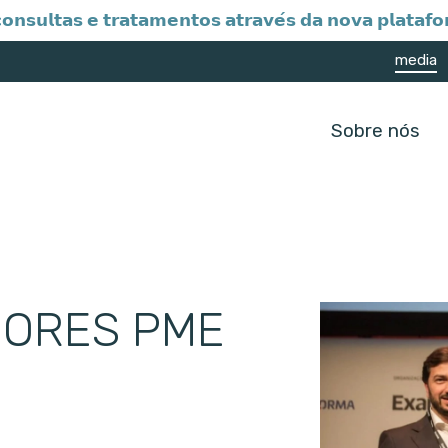
𝗼𝗻𝘀𝘂𝗹𝘁𝗮𝘀 𝗲 𝘁𝗿𝗮𝘁𝗮𝗺𝗲𝗻𝘁𝗼𝘀 𝗮𝘁𝗿𝗮𝘃𝗲́𝘀 𝗱𝗮 𝗻𝗼𝘃𝗮 𝗽𝗹𝗮𝘁
media
Sobre nós
IORES PME