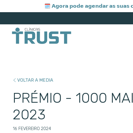
🗓️
𝗔𝗴𝗼𝗿𝗮 𝗽𝗼𝗱𝗲 𝗮𝗴𝗲𝗻𝗱𝗮𝗿 𝗮𝘀 𝘀𝘂𝗮𝘀 
VOLTAR A MEDIA
PRÉMIO - 1000 MA
2023
16 FEVEREIRO 2024