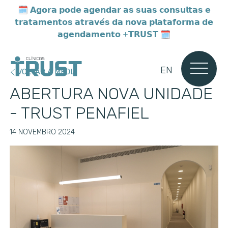
🗓️
𝗔𝗴𝗼𝗿𝗮 𝗽𝗼𝗱𝗲 𝗮𝗴𝗲𝗻𝗱𝗮𝗿 𝗮𝘀 𝘀𝘂𝗮𝘀 𝗰𝗼𝗻𝘀𝘂𝗹𝘁𝗮𝘀 𝗲
𝘁𝗿𝗮𝘁𝗮𝗺𝗲𝗻𝘁𝗼𝘀 𝗮𝘁𝗿𝗮𝘃𝗲́𝘀 𝗱𝗮 𝗻𝗼𝘃𝗮 𝗽𝗹𝗮𝘁𝗮𝗳𝗼𝗿𝗺𝗮 𝗱𝗲
𝗮𝗴𝗲𝗻𝗱𝗮𝗺𝗲𝗻𝘁𝗼 +𝗧𝗥𝗨𝗦𝗧 🗓️
EN
VOLTAR A MEDIA
ABERTURA NOVA UNIDADE
- TRUST PENAFIEL
14 NOVEMBRO 2024