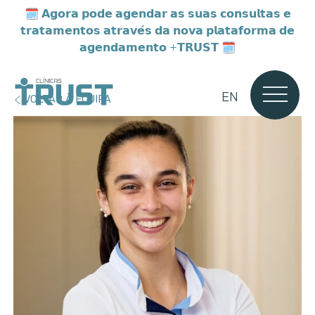
🗓️
𝗔𝗴𝗼𝗿𝗮 𝗽𝗼𝗱𝗲 𝗮𝗴𝗲𝗻𝗱𝗮𝗿 𝗮𝘀 𝘀𝘂𝗮𝘀 𝗰𝗼𝗻𝘀𝘂𝗹𝘁𝗮𝘀 𝗲
𝘁𝗿𝗮𝘁𝗮𝗺𝗲𝗻𝘁𝗼𝘀 𝗮𝘁𝗿𝗮𝘃𝗲́𝘀 𝗱𝗮 𝗻𝗼𝘃𝗮 𝗽𝗹𝗮𝘁𝗮𝗳𝗼𝗿𝗺𝗮 𝗱𝗲
𝗮𝗴𝗲𝗻𝗱𝗮𝗺𝗲𝗻𝘁𝗼 +𝗧𝗥𝗨𝗦𝗧 🗓️
EN
VOLTAR À EQUIPA