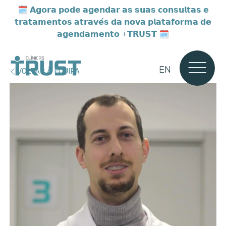
🗓️
𝗔𝗴𝗼𝗿𝗮 𝗽𝗼𝗱𝗲 𝗮𝗴𝗲𝗻𝗱𝗮𝗿 𝗮𝘀 𝘀𝘂𝗮𝘀 𝗰𝗼𝗻𝘀𝘂𝗹𝘁𝗮𝘀 𝗲
𝘁𝗿𝗮𝘁𝗮𝗺𝗲𝗻𝘁𝗼𝘀 𝗮𝘁𝗿𝗮𝘃𝗲́𝘀 𝗱𝗮 𝗻𝗼𝘃𝗮 𝗽𝗹𝗮𝘁𝗮𝗳𝗼𝗿𝗺𝗮 𝗱𝗲
𝗮𝗴𝗲𝗻𝗱𝗮𝗺𝗲𝗻𝘁𝗼 +𝗧𝗥𝗨𝗦𝗧 🗓️
EN
VOLTAR À EQUIPA